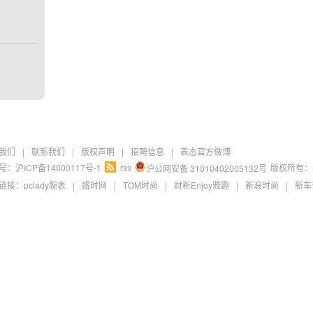
我们
|
联系我们
|
版权声明
|
招聘信息
|
表态官方微博
：沪ICP备14000117号-1
rss
版权所有：
沪公网安备 31010402005132号
链接：
pclady腕表
|
盛时网
|
TOM时尚
|
财新Enjoy雅趣
|
新浪时尚
|
新车