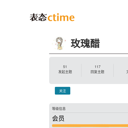
玫瑰醋
51
117
发起主题
回复主题
关注
等级信息
会员