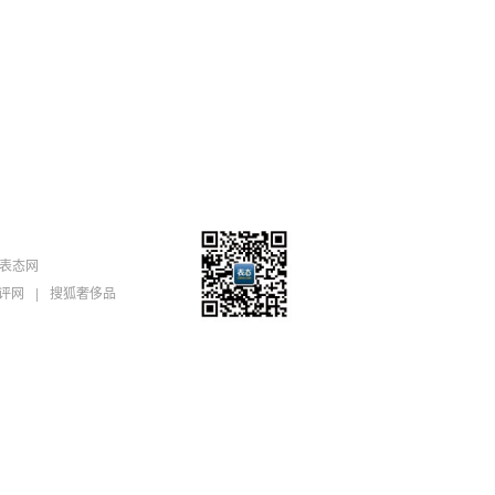
表态网
评网
|
搜狐奢侈品