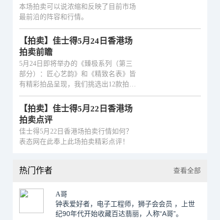
的，尤其是那些黄金年代制造的珍稀品
好时机
本场拍卖可以说浓缩和反映了目前市场
种，价值永恒。
最前沿的阵容和行情。
【拍卖】佳士得5月24日香港场
拍卖前瞻
5月24日即将举办的《臻极系列（第三
部分）：匠心艺韵》和《精致名表》皆
有精彩拍品呈现，我们挑选出12款拍
品，带来本期拍卖前瞻。
【拍卖】佳士得5月22日香港场
拍卖点评
佳士得5月22日香港场拍卖行情如何？
表态网在此奉上此场拍卖精彩点评！
热门作者
查看全部
A哥
钟表爱好者，电子工程师，狮子会会员 ，上世
纪90年代开始收藏百达翡丽，人称“A哥”。