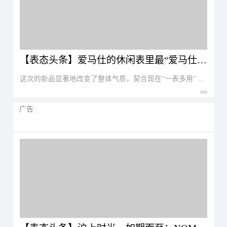
【表态头条】爱马仕的休闲表里最“爱马仕”的存在！现在终于推出了钛壳版，适应更多佩戴场景！
这次的新品显著地改变了整体气质，契合现在“一表多用”的普遍需求。
3天前
广告