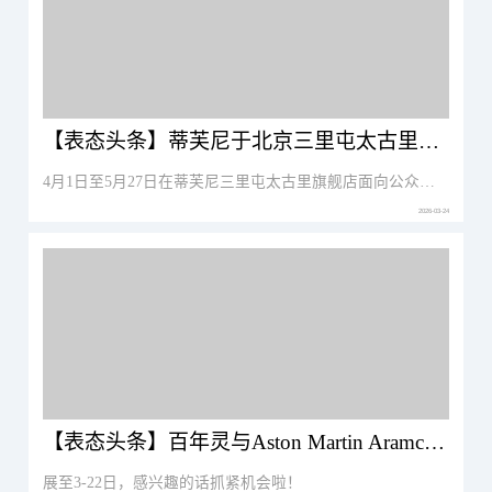
【表态头条】蒂芙尼于北京三里屯太古里旗舰店呈现“鸟语花香：蒂芙尼古董珍藏”限时赏鉴
4月1日至5月27日在蒂芙尼三里屯太古里旗舰店面向公众开放。
2026-03-24
【表态头条】百年灵与Aston Martin Aramco Formula One™ Team“驭时赛道”限时概念空间登陆上海新世界新丸中心
展至3-22日，感兴趣的话抓紧机会啦！