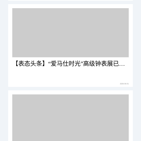
【表态头条】“爱马仕时光”高级钟表展已于北京三里屯爱马仕专卖店正式拉开帷幕
2026-06-01