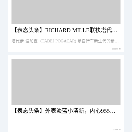
【表态头条】RICHARD MILLE联袂塔代伊·波加查同道同行，共赴卓越
塔代伊·波加查（TADEJ POGACAR) 是自行车新生代的精神代表，与马修·范德普尔（Mathieu van der Poel）、马克·卡文迪什（Mark Cavendish）一同跻身品牌旗下传奇车手挚友之列。
2026-06-29
【表态头条】外表淡蓝小清新，内心955℃造火箭，RM 21-02这次真的“外柔内刚”了
2026-06-08