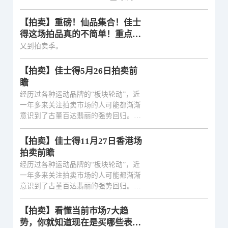
【拍卖】重磅！仙品集合！佳士
得这场拍品真的不简单！重点好
物深度解读来了
又到拍卖季。
【拍卖】佳士得5月26日拍卖前
瞻
经历过各种运动品牌的“板块轮动”，近
一年多来关注拍卖市场的人可能都渐渐
意识到了古董百达翡丽的强势回归。过
去一百年的钟表最热市场经历过多次变
化，但是百达翡丽始终站在王者位置岿
【拍卖】佳士得11月27日香港场
然不动。毕竟人类的基础审美还是共通
拍卖前瞻
的，尤其是那些黄金年代制造的珍稀品
经历过各种运动品牌的“板块轮动”，近
种，价值永恒。
一年多来关注拍卖市场的人可能都渐渐
意识到了古董百达翡丽的强势回归。过
去一百年的钟表最热市场经历过多次变
化，但是百达翡丽始终站在王者位置岿
【拍卖】看懂当前市场7大趋
然不动。毕竟人类的基础审美还是共通
势，你就知道现在是买哪些表的