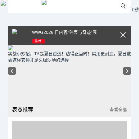
广告时间还剩
10
秒
WWG2026 日内瓦“钟表与奇迹”展
推荐
强
实战小妙招，TA是夏日首选！热得正当时！实用更耐造，夏日戴
【
表这样安排才是久经沙场的选择
量
还
表态推荐
查看全部