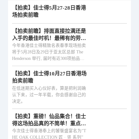
【拍卖】佳士得5月27-28日香港
场拍卖前瞻
【拍卖前瞻】排面直接拉满还是
入手的最佳时机！最稀有的劳力
士？最热门的经典款？这波表的
今年香港佳士得精致名表春季现场拍卖
含金量直冲云霄
将于5月28日及29日于亚太区总部 The
Henderson 举行, 届时有近300项拍品登
场。
【拍卖】佳士得10月27日香港场
拍卖前瞻
在低迷期买入心仪好表，算是把利润确
认下来，过一年半载，你会感谢自己的
决定。
【拍卖】重磅！仙品集合！佳士
得这场拍品真的不简单！重点好
物深度解读来了（下）
今次佳士得香港奉上的饕餮盛宴名为“T
HE OAK COLLECTION 匠 · 竖 系列”