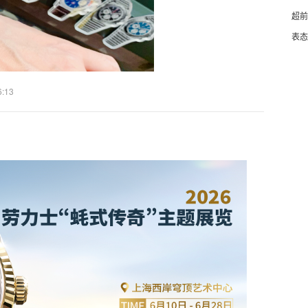
超前
表态
6:13