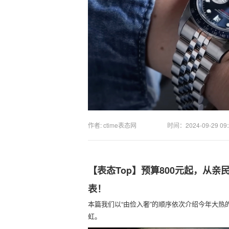
作者: ctime表态网
时间：
2024-09-29 09
【表态Top】预算800元起，从亲
表！
本篇我们以“由俭入奢”的顺序依次介绍今年大
虹。