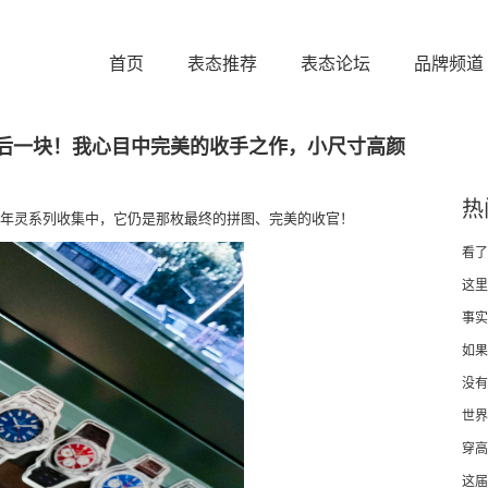
首页
表态推荐
表态论坛
品牌频道
后一块！我心目中完美的收手之作，小尺寸高颜
热
的百年灵系列收集中，它仍是那枚最终的拼图、完美的收官！
看了
这里
事实
如果
没有
世界
穿高
这届