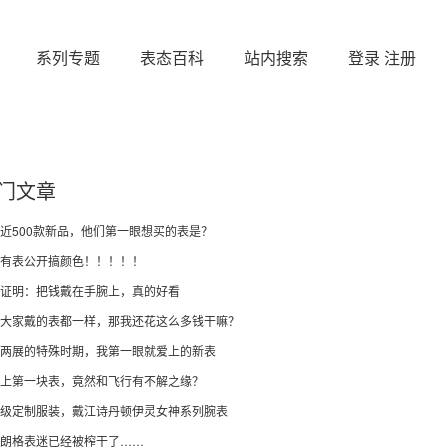
系列专题
表态百科
站内搜索
登录
注册
门文章
近500款新品，他们第一眼想买的表是？
有表公开搞颜色！！！！！
证明：把钱戴在手腕上，真的好看
大家戴的表都一样，那我还花这么多钱干嘛？
两展的特殊时期，我第一眼就爱上的新表
上第一块表，竟然和飞行有不解之缘？
级定制服装，戴江诗丹顿伊灵女神系列腕表
朗格表迷已经被榨干了……