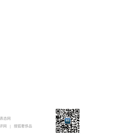
表态网
评网
|
搜狐奢侈品