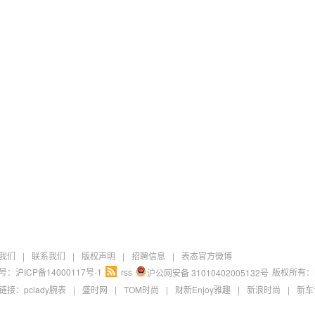
我们
|
联系我们
|
版权声明
|
招聘信息
|
表态官方微博
：沪ICP备14000117号-1
rss
版权所有：
沪公网安备 31010402005132号
链接：
pclady腕表
|
盛时网
|
TOM时尚
|
财新Enjoy雅趣
|
新浪时尚
|
新车