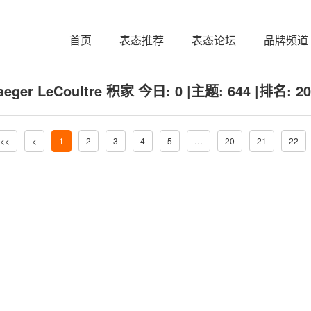
首页
表态推荐
表态论坛
品牌频道
aeger LeCoultre 积家
今日:
0
|
主题:
644
|
排名:
20
<<
<
1
2
3
4
5
…
20
21
22