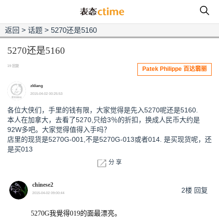
返回
>
话题
>
5270还是5160
5270还是5160
19 回复
Patek Philippe 百达翡丽
zkliang
2015-04-02 00:25:53
各位大侠们，手里的钱有限，大家觉得是先入5270呢还是5160.
本人在加拿大，去看了5270,只给3％的折扣，换成人民币大约是
92W多吧。大家觉得值得入手吗？
店里的现货是5270G-001,不是5270G-013或者014. 是买现货呢，还
是买013
分 享
chinese2
2楼
回复
2015-04-02 09:00:44
5270G我覺得019的面最漂亮。