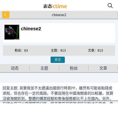
chinese2
chinese2
粉丝：63
主题：913
文章：913
关注
动态
主题
粉丝
文章
回复主题:
其實我並不太建議出國旅行時買PP，雖然有可能省點錢或
退稅，但也存在一定的風險。不要說現在中國海關查的比較嚴，就算
沒被海關抓到，整體的購買經驗和售後服務都比不上在國內。另外，
在國內買可以累積購買紀錄，將來要買超複雜或特別款才有機會，像
近年英國和美國出的特別款，基本都只配給當地的客戶，海外客戶就
算買了再多也沒什麼機會拿到限量款。//@chengangyi 发表时间：2天