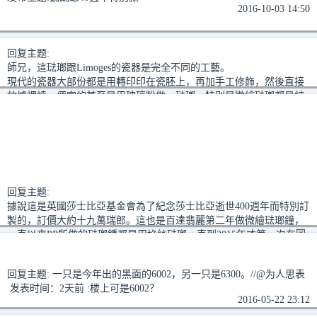
2016-10-03 14:50
回复主题:
師兄，這琺瑯跟Limoges的瓷器是完全不同的工藝。
現代的瓷器大部份都是用轉印印在瓷胚上，再加手工修飾，然後直接
放爐裡燒，便宜的甚至是用玻璃粉做。琺瑯，特別是微繪琺瑯都是純
手工在銅胎或金胎上製作，細緻度沒得比外，燒製的次數和時間更是
複雜。加上現存的礦石琺瑯彩已經不多，能做的人也不超過十
個。//@PP5968 发表时间：20分钟前 :我不否认它好看，只是觉得不
应该很难。pp的碟子卖几千块港币一个，这个钟有没有十个碟子大？
我看也未必有
2016-06-01 23:46
回复主题:
據說這是英國莎士比亞基金會為了紀念
莎士比亞
逝世400週年而特別訂
製的，訂價大約十九萬瑞郎。這也是百達翡麗第二年做微繪琺瑯鐘，
一直以來PP所做的琺瑯鍾都是用掐絲琺瑯，直到2015年才第一次在圓
頂鍾上用微繪琺瑯的工藝，而當時只做了一只。
2016-06-01 01:07
回复主题:
一只是今年出的黑面的6002，另一只是6300。//@为人思表
发表时间：2天前 :楼上可是6002？
2016-05-22 23:12