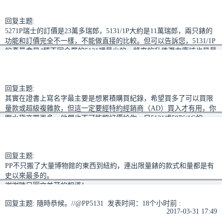
前 :
2017-09-27 16:05
回复主题:
5271P瑞士的訂價是23萬多瑞郎，5131/1P大約是11萬瑞郎，兩只錶的
功能和訂價完全不一樣，不能做直接的比較。但可以告訴您，5131/1P
的產量會是4種不同金屬的5131裡最少的，將來的升值潛力應該也是最
高的。//@VictorNg 发表时间：5天前 :A哥 如果您来二选一 要5271P
还是5131P 5131p肯定是按dealer的价拿，两块表价格都
2017-09-25 17:22
回复主题:
其實在證書上寫名字最主要是想累積購買紀錄，希望買多了可以買限
量款或超級複雜款，但這一定要經特約經銷商（AD）買入才有用，你
跟水貨商買再多，他們也不可能照訂價給你一只5131或5976/1G的。
一般來講，水貨商會先將證書複印，然後在複印本寫上他們自己人的
資料再傳回給PP總部。所以你在原裝證書上寫什麼都一樣。
2017-07-25 15:24
回复主题:
PP不只搬了大量博物館的東西到紐約，連出限量錶的款式和量都是有
史以來最多的。
謝謝陳兄圖文並茂的報導！
2017-07-19 01:17
回复主题:
隨時恭候。//@PP5131 发表时间：18个小时前 :
2017-03-31 17:49