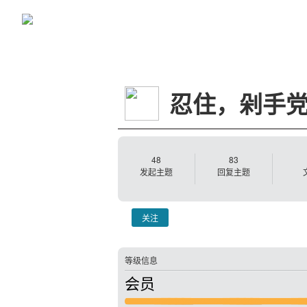
忍住，剁手
48
83
发起主题
回复主题
关注
等级信息
会员