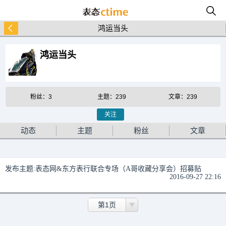
鸿运当头
鸿运当头
粉丝：3
主题：239
文章：239
关注
动态
主题
粉丝
文章
发布主题:
表态网&东方表行联合专场（A哥收藏分享会）招募贴
2016-09-27 22:16
第1页