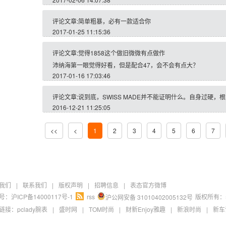
评论文章:简单粗暴，必有一款适合你
2017-01-25 11:15:36
评论文章:觉得1858这个做旧微微有点做作
沛纳海第一眼觉得好看，但是配合47，会不会有点大？
2017-01-16 17:03:46
评论文章:说到底，SWISS MADE并不能证明什么。自身过硬
2016-12-21 11:25:05
<<
<
1
2
3
4
5
6
7
我们
|
联系我们
|
版权声明
|
招聘信息
|
表态官方微博
：沪ICP备14000117号-1
rss
版权所有：
沪公网安备 31010402005132号
链接：
pclady腕表
|
盛时网
|
TOM时尚
|
财新Enjoy雅趣
|
新浪时尚
|
新车