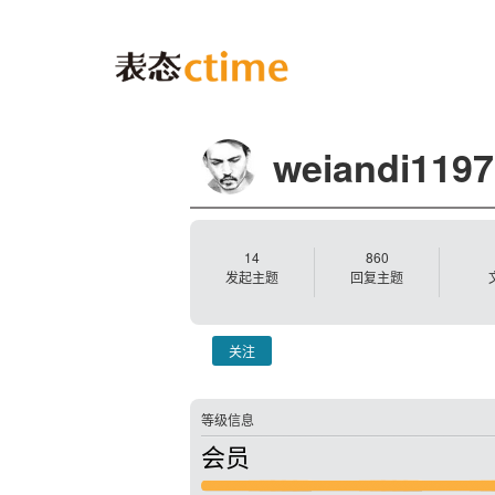
weiandi119
14
860
发起主题
回复主题
关注
等级信息
会员