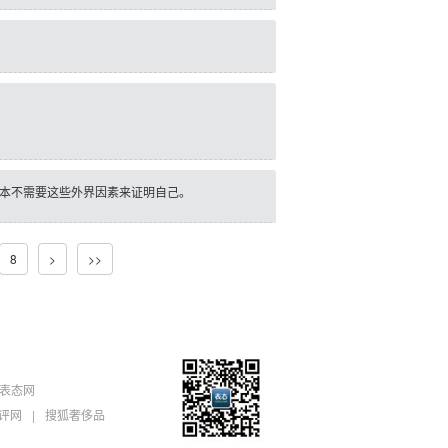
，根本不需要这些外界因素来证明自己。
8
>
>>
表态网
评网
|
搜狐奢侈品