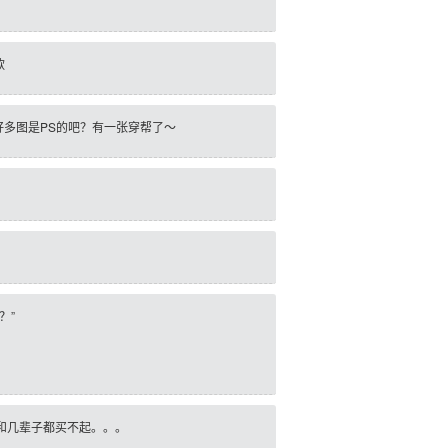
款
呵，好多图是PS的吧？有一张穿帮了～
？”
和几辈子都买不起。。。