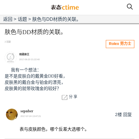
返回
>
话题
>
肤色与DD材质的关联。
肤色与DD材质的关联。
2 回复
Rolex 劳力士
和硕亲王
2017-06-20 21:22:40
我有一个想法：
是不是皮肤白的戴黄金DD好看，
皮肤黑的戴白金与铂金的漂亮，
皮肤黄的就带玫瑰金的较好？
分 享
sepnber
2楼
回复
2017-07-24 13:47:21
表与皮肤颜色，哪个反差大选哪个。