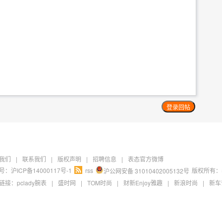
我们
|
联系我们
|
版权声明
|
招聘信息
|
表态官方微博
：沪ICP备14000117号-1
rss
版权所有：
沪公网安备 31010402005132号
链接：
pclady腕表
|
盛时网
|
TOM时尚
|
财新Enjoy雅趣
|
新浪时尚
|
新车