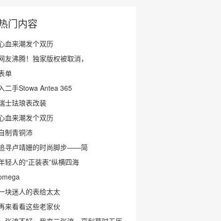
热门内容
心血来潮发个双历
网友沸腾！独家版权被取消，
表单
入二手Stowa Antea 365
瑞士珐琅表改装
心血来潮发个双历
自制青铜沛
追寻卢靖姗的时尚脚步——简
年轻人的“正装表”纵横四海
omega
一块迷人的表给太太
再来看看这些老家伙