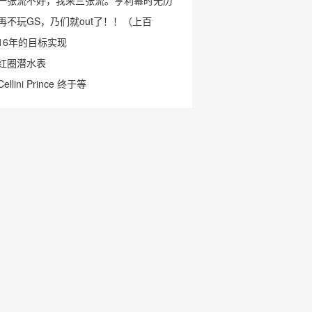
一张流不好，我来三张流。亨利幕时无历
再不玩GS，乃们就out了！！（上百
16年的目标实现
红圈潜水表
Cellini Prince 终于等