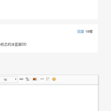
回复
18楼
5机芯的冰蓝面DD
16