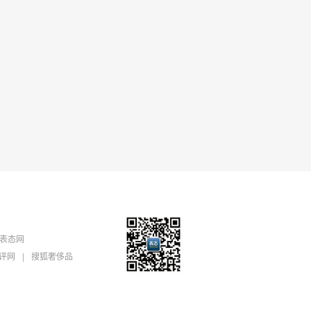
表态网
评网
|
搜狐奢侈品