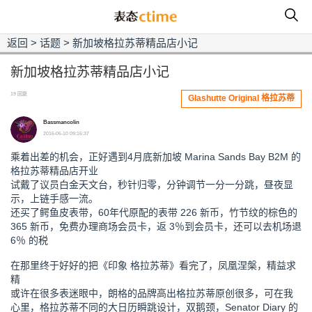
返回
>
话题
>
新加坡格拉苏蒂精品店小记
新加坡格拉苏蒂精品店小记
19 回复
Glashutte Original 格拉苏蒂
Bassmancolin
2016-05-10 09:16:37
乘着出差的机会，正好遇到4月底新加坡 Marina Sands Bay B2M 的
格拉苏蒂精品店开业
试戴了议员白金天文台，秒针归零，分钟调节一分一分跳，昼夜显
示，上链手感一流。
还买了鳄鱼皮表带，60年代原配的表带 226 新币，竹节纹的棕色的
365 新币，免费办理商场会员卡，返 3％到会员卡，还可以去机场退
6％ 的税
在那里终于好好的把《印象 格拉苏蒂》看完了，凤凰涅槃，精益求
精
或许在很多表迷眼中，朗格的品牌高出格拉苏蒂原创很多，可在我
心里，格拉苏蒂不同的大日历瞬跳设计，双鹅颈，Senator Diary 的