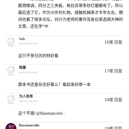
鹅颈微调，四分之三夹板，格拉苏蒂条纹打磨都有了。所以
最后选了它，作为30岁的礼物。接触机械表才半年左右，期
间也看了很多论坛，刘兴力老师的著作及各位表态网大神的
文章，还在学*中
Sub
16楼
回复
2016-05-10 17:35:37
这只不带日历的特好看
皓墨
17楼
回复
2016-05-20 22:34:17
那本书还是杂志好看么？看起来好厚一本
为人思表
18楼
回复
2016-05-21 09:49:02
这个不错//@Bassmancolin :
Bassmancolin
19楼
回复