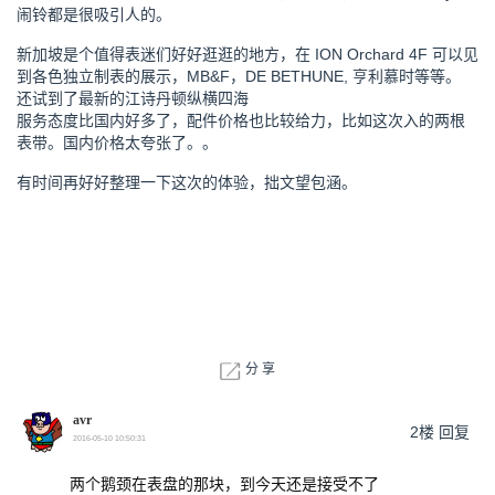
闹铃都是很吸引人的。
新加坡是个值得表迷们好好逛逛的地方，在 ION Orchard 4F 可以见
到各色独立制表的展示，MB&F，DE BETHUNE, 亨利慕时等等。
还试到了最新的江诗丹顿纵横四海
服务态度比国内好多了，配件价格也比较给力，比如这次入的两根
表带。国内价格太夸张了。。
有时间再好好整理一下这次的体验，拙文望包涵。
分 享
avr
2楼
回复
2016-05-10 10:50:31
两个鹅颈在表盘的那块，到今天还是接受不了