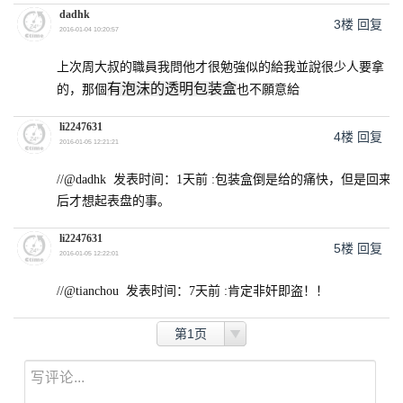
dadhk
3楼
回复
2016-01-04 10:20:57
上次周大叔的職員我問他才很勉強似的給我並說很少人要拿
有泡沫的透明包装盒
的，那個
也
不願意
給
li2247631
4楼
回复
2016-01-05 12:21:21
//@dadhk 发表时间：1天前 :包装盒倒是给的痛快，但是回来
后才想起表盘的事。
li2247631
5楼
回复
2016-01-05 12:22:01
//@tianchou 发表时间：7天前 :肯定非奸即盗！！
第1页