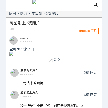
返回
>
话题
>
每星期上2次照片
每星期上2次照片
13 回复
Breguet 宝玑
qazwsx1981
2015-03-03 22:50:30
宝玑7877来了 :$
分 享
爱表的上海人
2楼
回复
2015-03-06 20:52:31
非常清晰的照片
爱表的上海人
3楼
回复
2015-03-06 20:54:17
另一块尽管不是宝鸡，同样是我喜欢的。;P