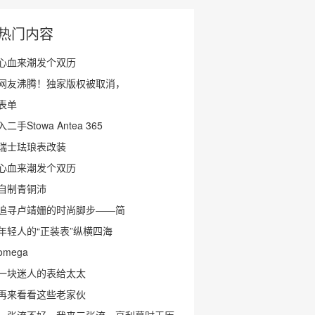
热门内容
心血来潮发个双历
网友沸腾！独家版权被取消，
表单
入二手Stowa Antea 365
瑞士珐琅表改装
心血来潮发个双历
自制青铜沛
追寻卢靖姗的时尚脚步——简
年轻人的“正装表”纵横四海
omega
一块迷人的表给太太
再来看看这些老家伙