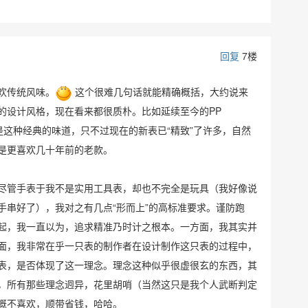
回复
7楼
欢传统风味。
这个很难几句话就能精确概括，大约说来
的设计风格，现在看来都很质朴。比如延续至今的PP
r，基本就是这种经典的味道，只不过现在的新表已“精致”了许多，自然
是更喜欢几十年前的老款。
尽管手表于我不是实用工具表，却也不完全是玩具（我好像说
手串好了），我对之有几点“形而上”的高标准要求。谨防跑
起，我一直以为，追求精准乃时计之根本。一方面，我其实并
面，我非常在乎一只表的制作者在设计制作这只表的过程中，
表，是否体现了这一理念。理念这种似乎很虚很玄的东西，其
，所有那些理念迥异，花里胡哨（当然这只是我个人武断判定
概不喜欢，顺带省钱，哈哈。