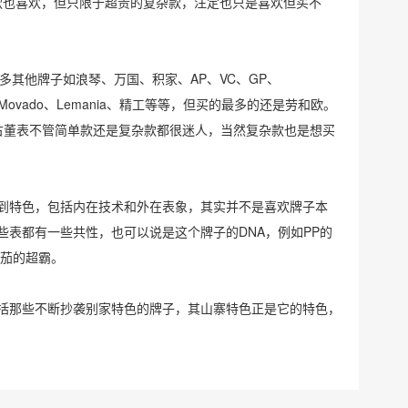
PP现代款也喜欢，但只限于超贵的复杂款，注定也只是喜欢但买不
欢许多其他牌子如浪琴、万国、积家、AP、VC、GP、
ersal、Movado、Lemania、精工等等，但买的最多的还是劳和欧。
多古董表不管简单款还是复杂款都很迷人，当然复杂款也是想买
到特色，包括内在技术和外在表象，其实并不是喜欢牌子本
些表都有一些共性，也可以说是这个牌子的DNA，例如PP的
欧米茄的超霸。
括那些不断抄袭别家特色的牌子，其山寨特色正是它的特色，