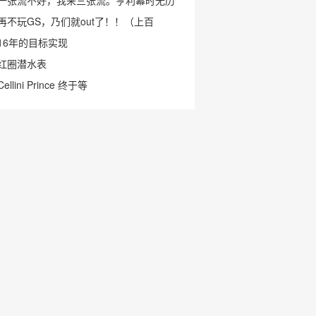
一张流不好，我来三张流。亨利幕时无历
再不玩GS，乃们就out了！！（上百
16年的目标实现
红圈潜水表
Cellini Prince 终于等