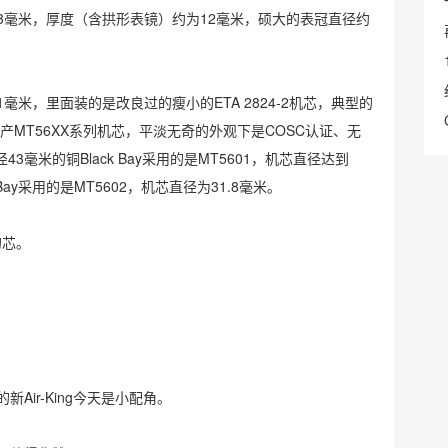
到了43毫米，厚度（含拱形表镜）约为12毫米，硕大的表冠直径约
41毫米，里面装的是改良过的瘦小的ETA 2824-2机芯，典型的
产MT56XX系列机芯，平淡无奇的外观下是COSC认证、无
毫米的铜Black Bay采用的是MT5601，机芯直径达到
 Bay采用的是MT5602，机芯直径为31.8毫米。
的芯。
Air-King今天是小配角。