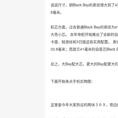
说说尺寸，铜Black Bay的表径增大
8毫米。
机芯方面，过去普通Black Bay的表径为
大壳小芯。 去年帝舵开始推出了全新的自
卡度、硅游丝和3日链这些实用配置。 表径43
33.8毫米；而其它41毫米的自家芯Black
总之，大Bay配大芯，更大的Bay配更大
下面开始来点手机实物图：
这里是今年大家热议的两块３６９，旁边的新