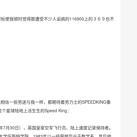
９时标使我顿时觉得那遭受不少人诟病的116900上的３６９也不
我相信一些劳迷与我一样，都期待着劳力士的SPEEDKING重
这个星球陆地上活生生的Speed King：
1962年7月30日），英国皇家空军飞行员、陆上速度记录保持者。
大学伍斯特学院，1983年以一级荣誉毕业于数学系。其后他