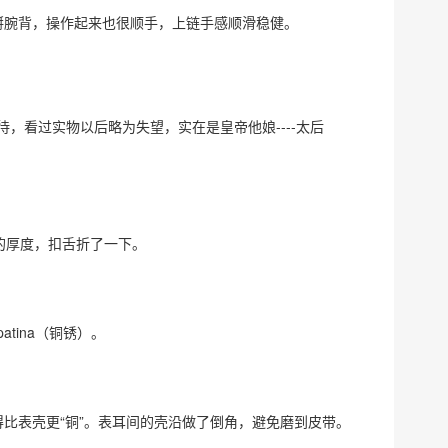
搿腕背，操作起来也很顺手，上链手感顺滑稳健。
，看过实物以后略为失望，实在是皇帝他娘----太后
的厚度，扣舌折了一下。
tina（铜锈）。
得比表壳更“铜”。表耳间的壳沿做了倒角，避免磨到皮带。