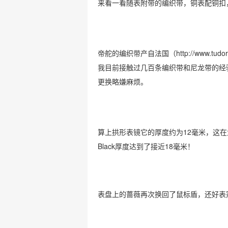
来看一看随表附带的编织带，铜表配铜扣
帝舵的编织带产自法国（
http://www.tudo
我目前接触过几百条编织带和尼龙带的经
更换略嫌麻烦。
算上拱形表镜它的厚度约为12毫米，这在
Black厚度达到了接近18毫米！
表盘上的蔷薇再次换回了鼠标盾，还好表