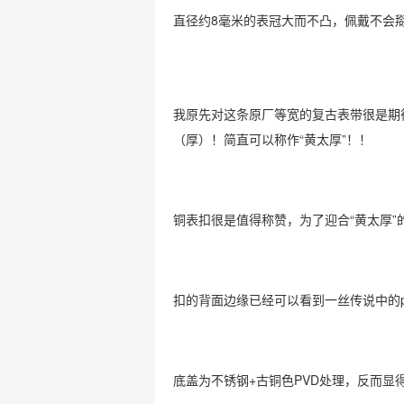
直径约8毫米的表冠大而不凸，佩戴不会
我原先对这条原厂等宽的复古表带很是期待
（厚）！简直可以称作“黄太厚”！！
铜表扣很是值得称赞，为了迎合“黄太厚”
扣的背面边缘已经可以看到一丝传说中的pa
底盖为不锈钢+古铜色PVD处理，反而显