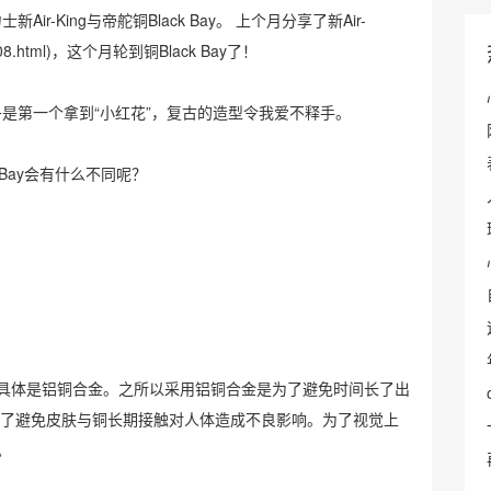
ir-King与帝舵铜Black Bay。 上个月分享了新Air-
08.html
)，这个月轮到铜Black Bay了！
时几乎是第一个拿到“小红花”，复古的造型令我爱不释手。
k Bay会有什么不同呢？
具体是铝铜合金。之所以采用铝铜合金是为了避免时间长了出
为了避免皮肤与铜长期接触对人体造成不良影响。为了视觉上
。