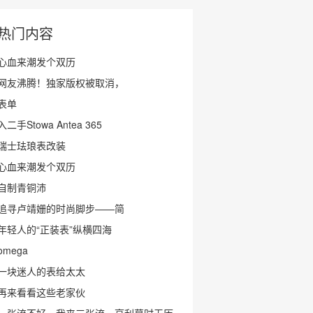
热门内容
心血来潮发个双历
网友沸腾！独家版权被取消，
表单
入二手Stowa Antea 365
瑞士珐琅表改装
心血来潮发个双历
自制青铜沛
追寻卢靖姗的时尚脚步——简
年轻人的“正装表”纵横四海
omega
一块迷人的表给太太
再来看看这些老家伙