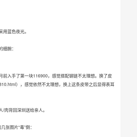
采用蓝色夜光。
的细腕：
前入手了第一块116900，感觉搭配钢链不太理想。换了皮
810.html
），感觉依然不太理想，换上这条皮带之后显得表耳
人/肉背回深圳送给亲人。
的几张图片“毒”倒：