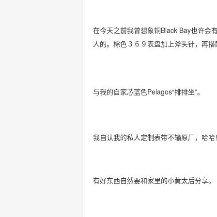
在今天之前我曾想象铜Black Bay也
人的。棕色３６９表盘加上斧头针，再搭
与我的自家芯蓝色Pelagos“排排坐”。
我自认我的私人定制表带不输原厂，哈哈
有好东西自然要和家里的小黄太后分享。