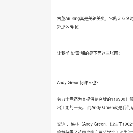
古董Air-King真是美轮美奂。它的３６
算那么碍眼：
让我彻底“毒”翻的是下面这三张图：
Andy Green何许人也？
劳力士竟然为其提供刻名版的116900！
出江湖的一天。 而Andy Green就是我们
安迪 ．格林（Andy Green，出生于
格林获得了英国皇家空军奖学金入读牛津