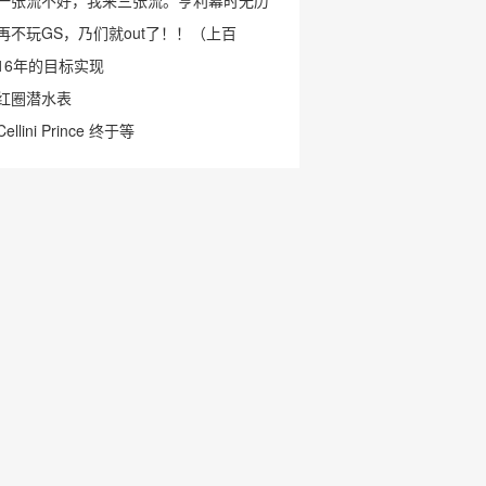
一张流不好，我来三张流。亨利幕时无历
再不玩GS，乃们就out了！！（上百
16年的目标实现
红圈潜水表
Cellini Prince 终于等