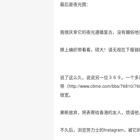
最后是夜光图：
我很庆幸它的夜光遵循复古，没有媚俗地
换上编织带看看，硕大！请无视在下瘦弱
说了这么久，说说另一位３６９。一个多月
带（
http://www.ctime.com/bbs/76810/76
很宽。
果断放弃，将表寄给香港的友人，烦请他
不久后，浏览劳力士的Instagram，被它