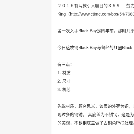
２０１６有两款引人瞩目的３６９----劳力士新A
King（
http://www.ctime.com/bbs/54/768
第一次入手Black Bay是四年前，那
今日这枚铜Black Bay与曾经的红圈Blac
有三点：
1. 材质
2. 尺寸
3. 机芯
先说材质，顾名思义，该表的外壳为铜，
现过多的铜锈。 其底盖为不锈钢，这是
的美观，不锈钢底盖做了古铜色PVD处理