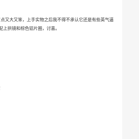
许会有点又大又笨，上手实物之后我不得不承认它还是有些英气逼
配上拱镜和棕色铝片圈，讨喜。
！