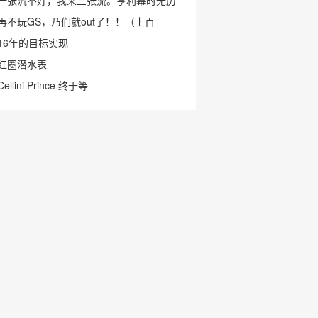
一张流不好，我来三张流。亨利幕时无历
再不玩GS，乃们就out了！！（上百
16年的目标实现
红圈潜水表
Cellini Prince 终于等