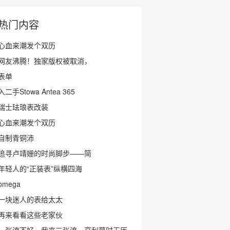
热门内容
心血来潮发个双历
网友沸腾！独家版权被取消，
表单
入二手Stowa Antea 365
瑞士珐琅表改装
心血来潮发个双历
自制青铜沛
追寻卢靖姗的时尚脚步——简
年轻人的“正装表”纵横四海
omega
一块迷人的表给太太
再来看看这些老家伙