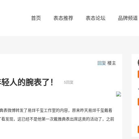
首页
表态推荐
表态论坛
品牌频道
回复
楼主
年轻人的腕表了！
5回复
典表微博转发了易烊千玺工作室的内容，原来昨天易烊千玺戴着
了看发现，这已经不是他第一次戴雅典表出席这类的活动了，之前