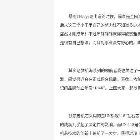
想到
TFboys刚出道的时候，简直是全
后来这三个小子用自己的努力让不知道
多少
居然才刚成年！不过年轻轻轻就懂得欣赏雅
是很有自己想法，而且对事业蛮有野心的。
其实这款航海系列的领航者我也关注了
雅，感觉
很
适合在正式场合佩戴。表盘上依
识的
品牌创立年份
“1846”
。上图大家一起欣
领航者机芯采用的是
UN旗舰118“钻石芯
的成功几乎起了决定性的影响。而
UN-
118
是
机芯技术的创新上跨前了一大步，获得过瑞