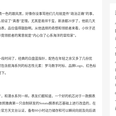
网清一色的跟风黑，好像你没事骂他们几句就是件“政治正确”的事，
人验证了
“真香”
定理。
尤其是易烊千玺，新浪都
2
0
岁了，他前几天
典表，品位值得鼓励啊。从他选择的奇想和领航者来看，小伙子还
毕竟领航者的寓意就是
“内心住了心系海洋的冒险家”。
一段时间了，经典的白盘蓝指针，配色在年轻之余又多了几份优
然包含航海系列的标志性元素：罗马数字时标、品牌
Logo
、红色标
赏下。
”
，和潜水系列一样。表友们都知道，一个好的机芯对于一款腕表
依照雅典第一只自制研发的
Sonata腕表机芯
基础上进行改造的，在
士官方天文台认证，
备有
60小时动力储存和可以瞬间向前及向后调