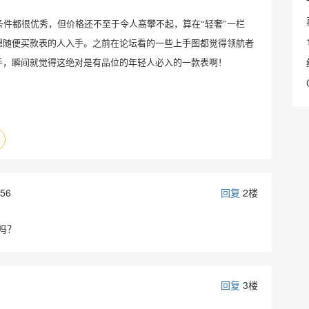
条件都很优秀，但价格还不至于令人高攀不起，算在
“轻奢”一栏
想随便买款表的人入手。之前在论坛看的一些上手图都觉得领航者
手，瞬间就觉得这绝对是有品位的年轻人必入的一款表啊！
:56
回复
2楼
吗？
回复
3楼