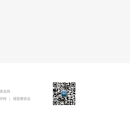
表态网
评网
|
搜狐奢侈品