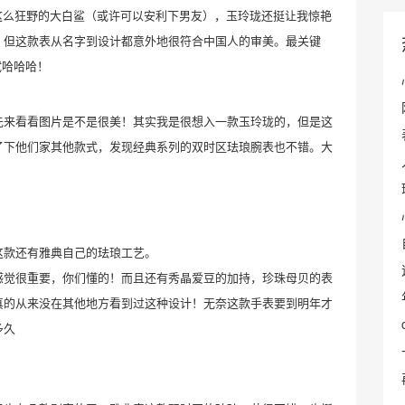
住这么狂野的大白鲨（或许可以安利下男友）
，玉玲珑还挺让我惊艳
，但这款表从名字到设计都意外地很符合中国人的审美。最关键
试哈哈哈
！
先
来看看图片是不是很美！其实我是很想入一款玉玲珑的，但是这
了下他们家其他款式，发现
经典系列
的
双时区
珐琅
腕表
也不错。
大
这款还有雅典自己的珐琅工艺。
感觉很重要，你们懂的！而且还有秀晶爱豆的加持，珍珠母贝的表
真的从来没在其他地方看到过这种设计！无奈这款手表要到明年才
多久