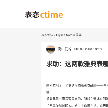
表态论坛
»
Ulysee Nardin 雅典
高山低谷
2018-12-03 18:18
求助：这两款雅典表
刚刚发现了一个低调的顶级腕表品牌
——U
L
聊。
郑秀晶我一直是蛮喜欢的
，
所以在微博看到
了两款没见过的表。刷了下微博评论，原来