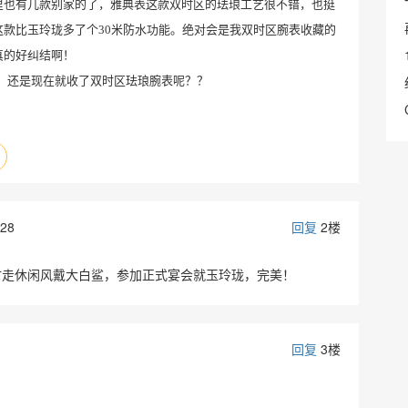
里也有几款别家的了，雅典表这款双时区的珐琅工艺很不错，也挺
这款比玉玲珑多了个
3
0
米防水功能。绝对会是我双时区腕表收藏的
真的好纠结啊！
款，还是现在就收了双时区珐琅腕表呢？？
:28
回复
2楼
时走休闲风戴大白鲨，参加正式宴会就玉玲珑，完美！
回复
3楼