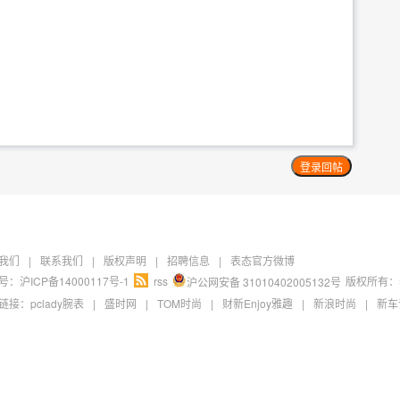
我们
|
联系我们
|
版权声明
|
招聘信息
|
表态官方微博
：沪ICP备14000117号-1
rss
版权所有：
沪公网安备 31010402005132号
链接：
pclady腕表
|
盛时网
|
TOM时尚
|
财新Enjoy雅趣
|
新浪时尚
|
新车