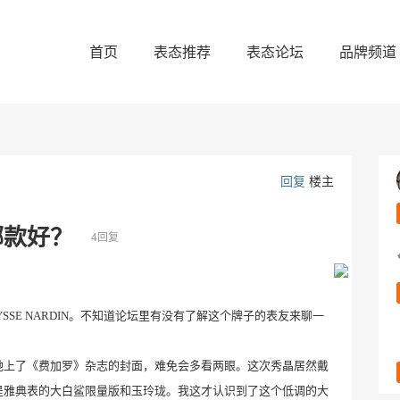
首页
表态推荐
表态论坛
品牌频道
回复
楼主
哪款好？
4回复
YSSE NARDIN
。不知道论坛里有没有了解这个牌子的表友来聊一
她上了《费加罗》杂志的封面，难免会多看两眼。这次秀晶居然戴
是雅典表的大白鲨限量版和玉玲珑。我这才认识到了这个低调的大