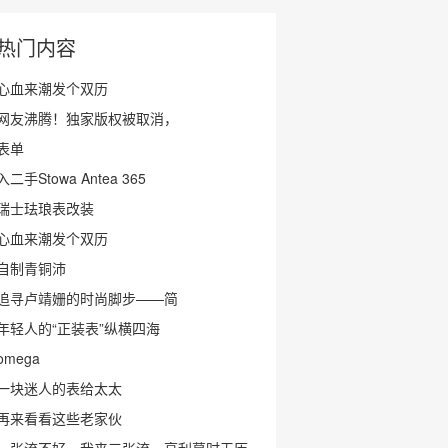
热门内容
心血来潮发个双历
网友沸腾！独家版权被取消，
表单
入二手Stowa Antea 365
瑞士珐琅表改装
心血来潮发个双历
自制青铜沛
追寻卢靖姗的时尚脚步——简
年轻人的“正装表”纵横四海
omega
一块迷人的表给太太
再来看看这些老家伙