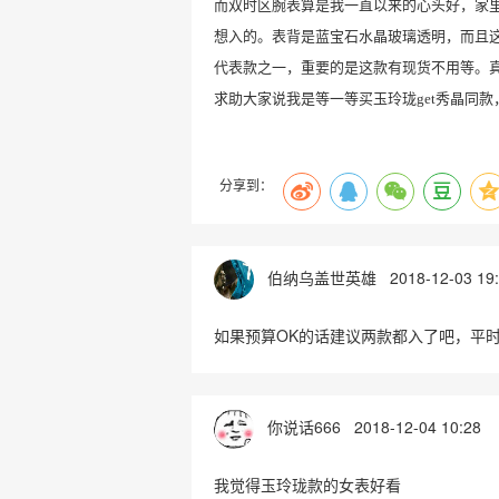
而双时区腕表算是我一直以来的心头好，家
想入的。表背是蓝宝石水晶玻璃透明，而且
代表款之一，重要的是这款有现货不用等。
求助大家说我是等一等买玉玲珑
get秀晶同
分享到：
伯纳乌盖世英雄
2018-12-03 19
如果预算OK的话建议两款都入了吧，平
你说话666
2018-12-04 10:28
我觉得玉玲珑款的女表好看