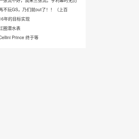
一张流不好，我来三张流。亨利幕时无历
再不玩GS，乃们就out了！！（上百
16年的目标实现
红圈潜水表
Cellini Prince 终于等