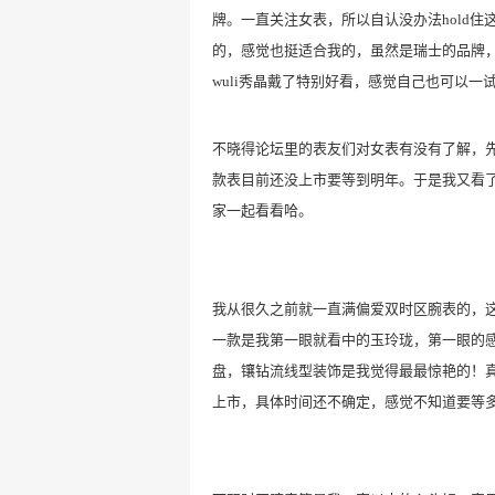
牌。
一直关注女表，所以自认没办法
hold
的，感觉也挺适合我的，
虽然是瑞士的品牌
wuli秀晶戴了特别好看，
感觉自己也可以一
不晓得论坛里的表友们对女表有没有了解，
款表目前还没上市要等到明年。于是我又看
家一起看看哈
。
我从很久之前就一直满偏爱双时区腕表的，
一款是我第一眼就看中的玉玲珑，第一眼的
盘，镶钻流线型装饰是我觉得最最惊艳的！
上市，具体时间还不确定，感觉不知道要等