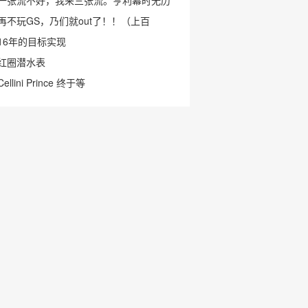
一张流不好，我来三张流。亨利幕时无历
再不玩GS，乃们就out了！！（上百
16年的目标实现
红圈潜水表
Cellini Prince 终于等