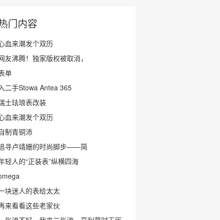
热门内容
心血来潮发个双历
网友沸腾！独家版权被取消，
表单
入二手Stowa Antea 365
瑞士珐琅表改装
心血来潮发个双历
自制青铜沛
追寻卢靖姗的时尚脚步——简
年轻人的“正装表”纵横四海
omega
一块迷人的表给太太
再来看看这些老家伙