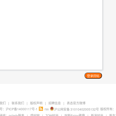
我们
|
联系我们
|
版权声明
|
招聘信息
|
表态官方微博
：沪ICP备14000117号-1
rss
版权所有：
沪公网安备 31010402005132号
链接：
pclady腕表
|
盛时网
|
TOM时尚
|
财新Enjoy雅趣
|
新浪时尚
|
新车