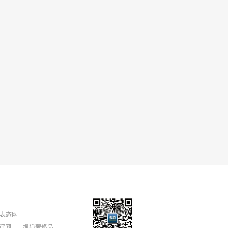
表态网
评网
|
搜狐奢侈品