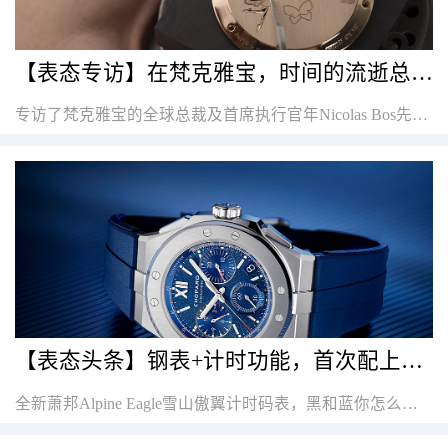
【表态专访】在梵克雅宝，时间的流逝总是被诗意地唤起
专访了梵克雅宝的全球总裁及首席执行官年Nicolas Bos先生。
【表态头条】钢表+计时功能，首次配上了橡胶表带，这次更运动也更出挑了！
全新萧邦Alpine Eagle雪山傲翼计时码表，黑和蓝你怎么选？