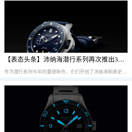
【表态头条】沛纳海潜行系列再次推出3款新表，蓝灰绿你选谁？
作为潜行系列今年的重磅新作，它们开创了沛纳海制表史的两个“首次”。