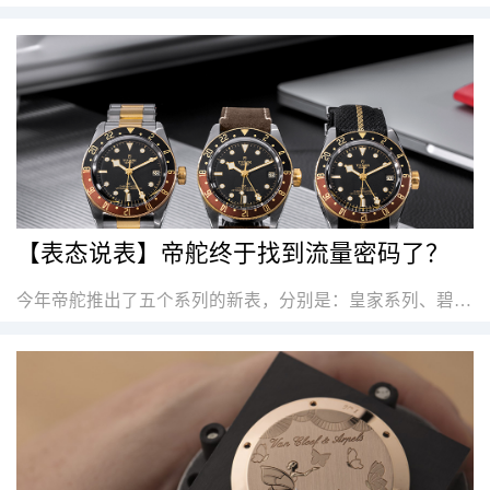
【表态说表】帝舵终于找到流量密码了？
今年帝舵推出了五个系列的新表，分别是：皇家系列、碧湾专业、碧湾间金、碧湾计时间金、碧湾GMT间金。