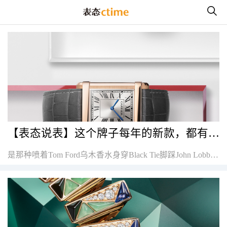
【表态说表】这个牌子每年的新款，都有让我蠢蠢欲动掏钱买一只的冲动，今年也不例外！
是那种喷着Tom Ford乌木香水身穿Black Tie脚踩John Lobb的男人味，不是那种撕裂跨栏背心深蹲150公斤的男人味。