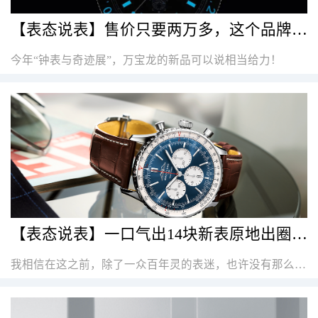
【表态说表】售价只要两万多，这个品牌终于也出潜水表了！
今年“钟表与奇迹展”，万宝龙的新品可以说相当给力！
【表态说表】一口气出14块新表原地出圈！这波新品的颜值长在了大众审美上
我相信在这之前，除了一众百年灵的表迷，也许没有那么多人足够了解航空计时那一段峥嵘岁月和历史，也许这一波新品，说不定也是时候让更多普通的消费者有了更多的体会和了解，这也是作为一个百年灵表迷所希望看到的。