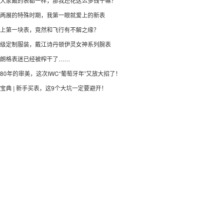
大家戴的表都一样，那我还花这么多钱干嘛？
两展的特殊时期，我第一眼就爱上的新表
上第一块表，竟然和飞行有不解之缘？
级定制服装，戴江诗丹顿伊灵女神系列腕表
朗格表迷已经被榨干了……
80年的审美，这次IWC“葡萄牙年”又放大招了！
宝典 | 新手买表，这9个大坑一定要避开！