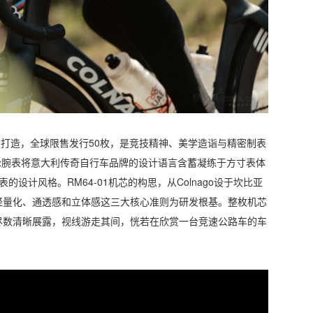
研发打造，全球限售发行50枚，是竞技精神、美学造诣与精密制表
o 陀飞轮腕表将意大利传奇自行车品牌的设计语言含蓄凝练于方寸表体
的设计风格。RM64-01机芯的构思，从Colnago设于坎比亚
轻量化、通透感和立体感这三大核心准则为研发根基。整枚机芯
件尽数清晰展露，视线游走其间，恍若在欣赏一台竞速公路车的车