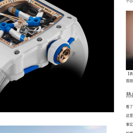
个小
【表
翡丽
热
看了
这里
事实