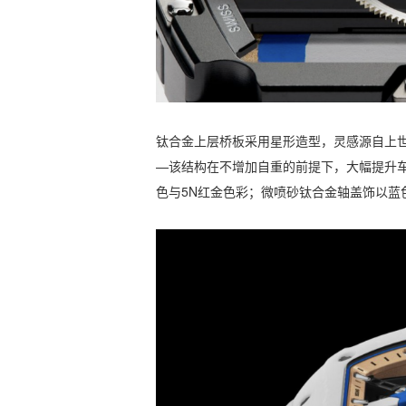
钛合金上层桥板采用星形造型，灵感源自上世纪 80
—该结构在不增加自重的前提下，大幅提升
色与5N红金色彩；微喷砂钛合金轴盖饰以蓝