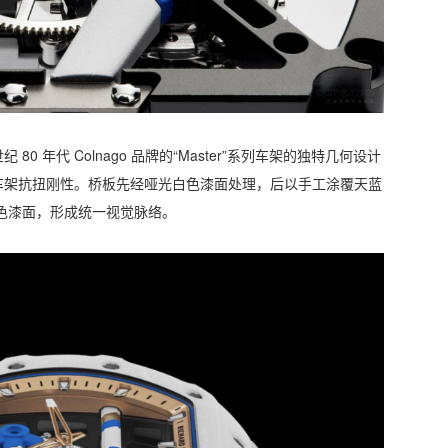
 年代 Colnago 品牌的“Master”系列车架的独特几何设计
车架抗扭刚性。桥板先经哑光白色漆面处理，后以手工涂覆天蓝
色漆面，形成统一视觉脉络。