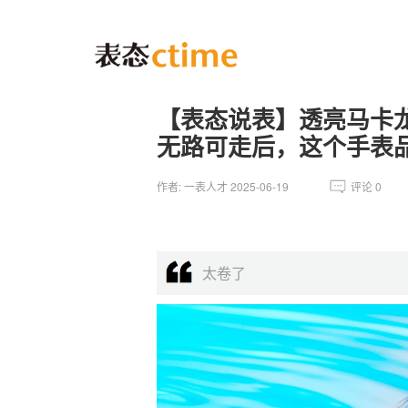
【表态说表】透亮马卡
无路可走后，这个手表
作者: 一表人才 2025-06-19
评论
0
太卷了