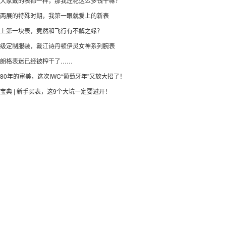
大家戴的表都一样，那我还花这么多钱干嘛？
两展的特殊时期，我第一眼就爱上的新表
上第一块表，竟然和飞行有不解之缘？
级定制服装，戴江诗丹顿伊灵女神系列腕表
朗格表迷已经被榨干了……
80年的审美，这次IWC“葡萄牙年”又放大招了！
宝典 | 新手买表，这9个大坑一定要避开！