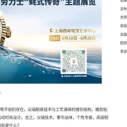
如果
没有
世界
穿高
这届
超前
表态
*
是始终桀骜不驯的存在，尖端制表技术与工艺演绎的镂空结构，桶型贴
运动时尚设计。总之，尖端技术，奢华品味，个性专属，高级制
目标是什么？