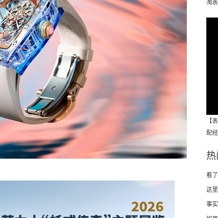
淘表
【表
配经
热
看了
这里
事实