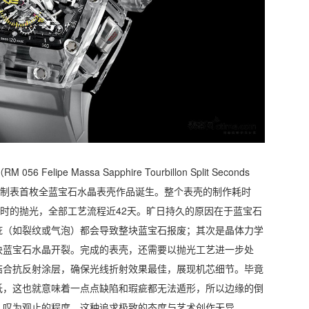
elipe Massa Sapphire Tourbillon Split Seconds
推出，现代高级制表首枚全蓝宝石水晶表壳作品诞生。整个表壳的制作耗时
50小时的抛光，全部工艺流程近42天。旷日持久的原因在于蓝宝石
疵（如裂纹或气泡）都会导致整块蓝宝石报废；其次是晶体力学
块蓝宝石水晶开裂。完成的表壳，还需要以抛光工艺进一步处
结合抗反射涂层，确保光线折射效果最佳，展现机芯细节。毕竟
低，这也就意味着一点点缺陷和瑕疵都无法遁形，所以边缘的倒
人叹为观止的程度，这种追求极致的态度与艺术创作无异。