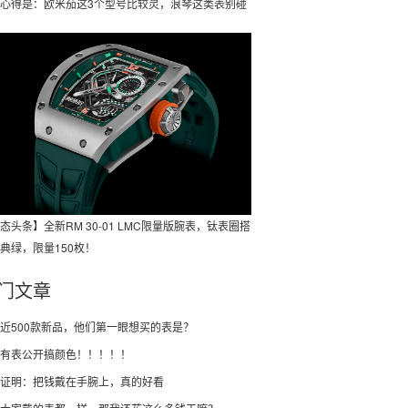
心得是：欧米茄这3个型号比较灵，浪琴这类表别碰
态头条】全新RM 30-01 LMC限量版腕表，钛表圈搭
典绿，限量150枚！
门文章
近500款新品，他们第一眼想买的表是？
有表公开搞颜色！！！！！
证明：把钱戴在手腕上，真的好看