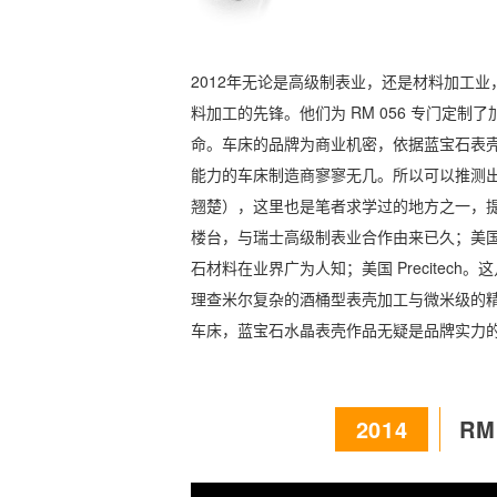
2012年无论是高级制表业，还是材料加工
料加工的先锋。他们为 RM 056 专门定
命。车床的品牌为商业机密，依据蓝宝石表壳
能力的车床制造商寥寥无几。所以可以推测出来
翘楚），这里也是笔者求学过的地方之一，提起来非
楼台，与瑞士高级制表业合作由来已久；美国 Moor
石材料在业界广为人知；美国 Precitec
理查米尔复杂的酒桶型表壳加工与微米级的精
车床，蓝宝石水晶表壳作品无疑是品牌实力
2014
RM