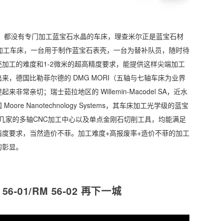
业，都没有专门加工蓝宝石水晶的车床，理查米尔正是蓝宝石材
制了加工车床，一台用于制作蓝宝石表壳，一台为替补队员，随时待
加工的难度和1-2微米的超高精度要求，能提供这样尖端加工
，德国比勒菲尔德的 DMG MORI（五轴与七轴车床为业界
常亲切；瑞士茹拉地区的 Willemin-Macodel SA，近水
e Nanotechnology Systems，其车床加工光学级的蓝宝
h。这几家的多轴CNC加工中心以及单点金刚石切削工具，均能满足
度要求，当然造价不菲。加工难度+高报废率+造价不菲的加工
的彰显。
 56-01/RM 56-02 再下一城