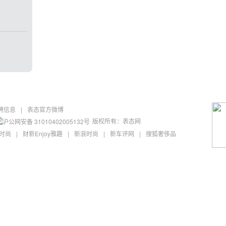
聘信息
|
表态官方微博
版权所有：表态网
沪公网安备 31010402005132号
M时尚
|
财新Enjoy雅趣
|
新浪时尚
|
新车评网
|
搜狐奢侈品